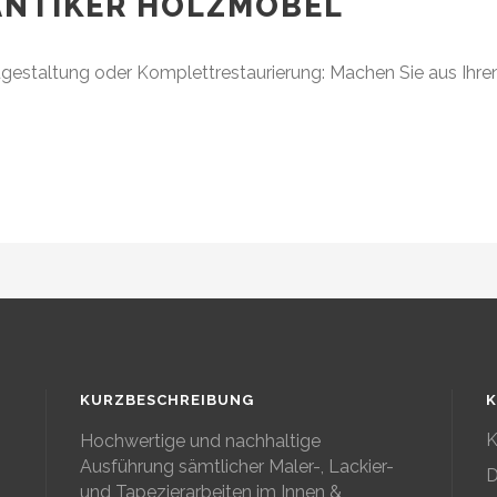
ANTIKER HOLZMÖBEL
ugestaltung oder Komplettrestaurierung: Machen Sie aus Ihre
KURZBESCHREIBUNG
K
K
Hochwertige und nachhaltige
Ausführung sämtlicher Maler-, Lackier-
D
und Tapezierarbeiten im Innen &