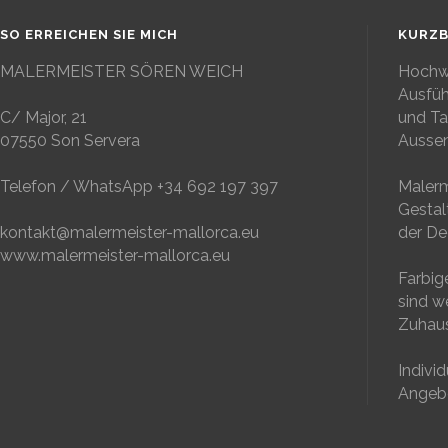
SO ERREICHEN SIE MICH
KURZB
MALERMEISTER SÖREN WEICH
Hochwe
Ausfüh
C/ Major, 21
und Ta
07550 Son Servera
Aussen
Telefon / WhatsApp +34 692 197 397
Malerm
Gestal
kontakt@malermeister-mallorca.eu
der Dec
www.malermeister-mallorca.eu
Farbig
sind w
Zuhaus
Indivi
Angebo